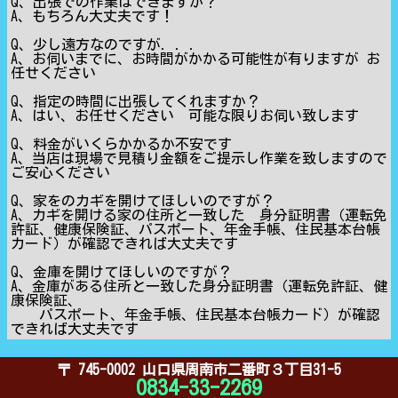
Q、出張での作業はできますか？
A、もちろん大丈夫です！
Q、少し遠方なのですが．．．
A、お伺いまでに、お時間がかかる可能性が有りますが お
任せください
Q、指定の時間に出張してくれますか？
A、はい、お任せください 可能な限りお伺い致します
Q、料金がいくらかかるか不安です
A、当店は現場で見積り金額をご提示し作業を致しますので
ご安心ください
Q、家をのカギを開けてほしいのですが？
A、カギを開ける家の住所と一致した 身分証明書（運転免
許証、健康保険証、パスポート、年金手帳、住民基本台帳
カード）が確認できれば大丈夫です
Q、金庫を開けてほしいのですが？
A、金庫がある住所と一致した身分証明書（運転免許証、健
康保険証、
パスポート、年金手帳、住民基本台帳カード）が確認
できれば大丈夫です
〒 745-0002 山口県周南市二番町３丁目31-5
0834-33-2269