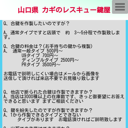
T
山口県 カギのレスキュー鍵屋
o
g
g
l
Q、合鍵を作製したいのですが？
e
n
A、通常タイプですと店頭で 約 3〜5分程で作製致しま
a
す。
v
i
Q、合鍵の料金は？(お手持ちの鍵から複製)
g
A、 通常一般タイプ 500円〜
a
U9タイプ 700円〜
t
ディンプルタイプ 2500円〜
i
PRタイプ 3500円〜
o
n
お電話で説明しにくい場合はメールから画像を
送信して頂ければ来店不要でお見積り致します
Q、他店で断られた合鍵は作製できますか？
A、当店は3000種以上の在庫数です、きっと御要望にお答え
できると思います まずご相談ください
Q、鍵を紛失したのですが作製できますか？
A、1から作製できるタイプとできない
タイプがあります お電話頂ければご説明致します