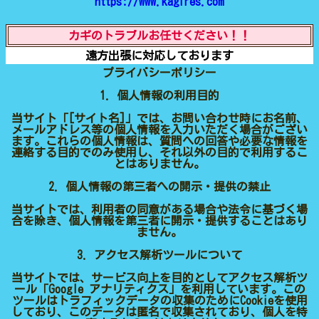
https://www.kagires.com
カギのトラブルお任せください！！
遠方出張に対応しております
プライバシーポリシー
1. 個人情報の利用目的
当サイト「[サイト名]」では、お問い合わせ時にお名前、
メールアドレス等の個人情報を入力いただく場合がござい
ます。これらの個人情報は、質問への回答や必要な情報を
連絡する目的でのみ使用し、それ以外の目的で利用するこ
とはありません。
2. 個人情報の第三者への開示・提供の禁止
当サイトでは、利用者の同意がある場合や法令に基づく場
合を除き、個人情報を第三者に開示・提供することはあり
ません。
3. アクセス解析ツールについて
当サイトでは、サービス向上を目的としてアクセス解析ツ
ール「Google アナリティクス」を利用しています。この
ツールはトラフィックデータの収集のためにCookieを使用
しており、このデータは匿名で収集されており、個人を特