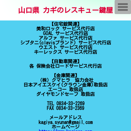
T
山口県 カギのレスキュー鍵屋
o
g
g
l
【住宅錠関連】
e
美和ロック サービス代行店
n
GOAL サービス代行店
a
アルファ サービス代行店
v
シブタニ(clavisブランド) サービス代行店
i
ウエスト サービス代行店
g
キーレックス サービス代行店
a
t
【自動車関連】
i
各 保険会社ロードサービス代行店
o
n
【金庫関連】
（株）クマヒラ 協力会社
日本アイエスケイ(クラウン金庫)取扱店
エーコー 取扱店
ダイヤモンドセーフ 取扱店
TEL 0834-33-2269
FAX 0834-33-2369
メールアドレス
kagiya.syunan@gmail.com
ホームページ